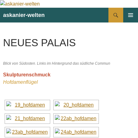
Suchen
askanier-welten
ZUM
PRIMÄR
INHALT
MENÜ
SPRINGEN
NEUES PALAIS
Blick von Südosten. Links im Hintergrund das südliche Commun
Skulpturenschmuck
Hofdamenflügel