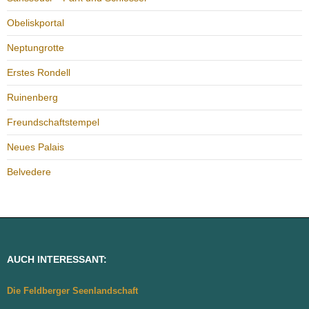
Obeliskportal
Neptungrotte
Erstes Rondell
Ruinenberg
Freundschaftstempel
Neues Palais
Belvedere
AUCH INTERESSANT:
Die Feldberger Seenlandschaft