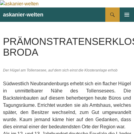
Suchen
askanier-welten
ZUM
PRIMÄR
INHALT
MENÜ
SPRINGEN
PRÄMONSTRATENSERKLO
BRODA
Der Hügel am Tollensesee, auf dem sich einst die Klosteranlage erhob
Südwestlich Neubrandenburgs erhebt sich ein flacher Hügel
in unmittelbarer Nähe des Tollensesees. Die
Backsteinbauten auf diesem beherbergen heute Büros und
Tagungsräume. Errichtet wurden sie als Amtshaus, welches
später, den Besitzer wechselnd, zum Gut umgewandelt
wurde. Kaum jemand käme hier auf den Gedanken, dass
dies einmal einer der bedeutendsten Orte der Region war.
Als im 12. und 13. Jahrhundert deutsche Feudale die Länder