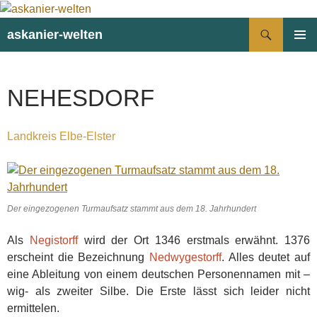
Suchen
askanier-welten
ZUM
PRIMÄR
INHALT
MENÜ
SPRINGEN
NEHESDORF
Landkreis Elbe-Elster
Der eingezogenen Turmaufsatz stammt aus dem 18. Jahrhundert
Als
Negistorff
wird der Ort 1346 erstmals erwähnt. 1376
erscheint die Bezeichnung
Nedwygestorff
. Alles deutet auf
eine Ableitung von einem deutschen Personennamen mit –
wig- als zweiter Silbe. Die Erste lässt sich leider nicht
ermittelen.