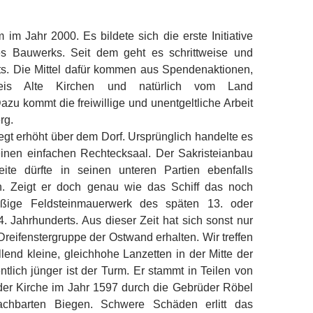
m Jahr 2000. Es bildete sich die erste Initiative
es Bauwerks. Seit dem geht es schrittweise und
rts. Die Mittel dafür kommen aus Spendenaktionen,
eis Alte Kirchen und natürlich vom Land
zu kommt die freiwillige und unentgeltliche Arbeit
rg.
gt erhöht über dem Dorf. Ursprünglich handelte es
inen einfachen Rechtecksaal. Der Sakristeianbau
ite dürfte in seinen unteren Partien ebenfalls
in. Zeigt er doch genau wie das Schiff das noch
mäßige Feldsteinmauerwerk des späten 13. oder
 Jahrhunderts. Aus dieser Zeit hat sich sonst nur
Dreifenstergruppe der Ostwand erhalten. Wir treffen
allend kleine, gleichhohe Lanzetten in der Mitte der
lich jünger ist der Turm. Er stammt in Teilen von
r Kirche im Jahr 1597 durch die Gebrüder Röbel
chbarten Biegen. Schwere Schäden erlitt das