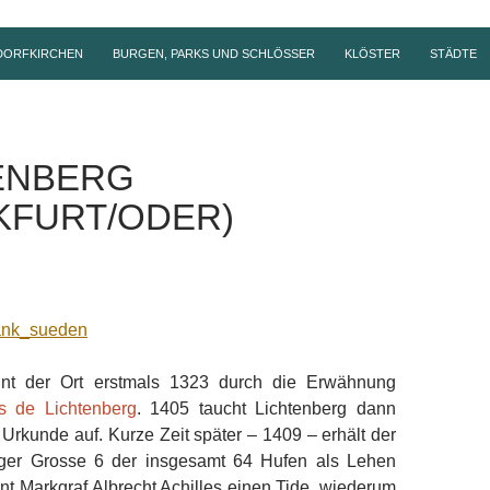
DORFKIRCHEN
BURGEN, PARKS UND SCHLÖSSER
KLÖSTER
STÄDTE
ENBERG
KFURT/ODER)
eint der Ort erstmals 1323 durch die Erwähnung
s de Lichtenberg
. 1405 taucht Lichtenberg dann
r Urkunde auf. Kurze Zeit später – 1409 – erhält der
rger Grosse 6 der insgesamt 64 Hufen als Lehen
t Markgraf Albrecht Achilles einen Tide, wiederum