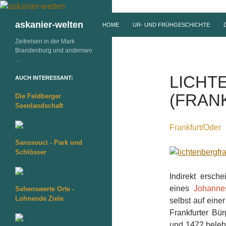
ZUM INHALT SPRINGEN
Suchen
askanier-welten
HOME
UR- UND FRÜHGESCHICHTE
Zeitreisen in der Mark
Brandenburg und anderswo
…
LICHT
AUCH INTERESSANT:
(FRAN
Die Feldberger
Seenlandschaft
Frankfurt/Oder
Sanssouci - Park und
Schlösser
Indirekt ersch
eines
Johanne
Sehenswerte Orte -
Lohnende Ziele
selbst auf eine
Frankfurter Bü
und 1472 belehn