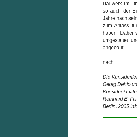
Bauwerk im Dre
so auch der E
Jahre nach sei
zum Anlass fü
haben. Dabei 
umgestaltet u
angebaut.
nach:
Die Kunstdenkmä
Georg Dehio un
Kunstdenkmäler
Reinhard E. Fi
Berlin. 2005 Info