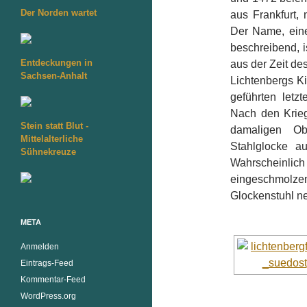
Der Norden wartet
aus Frankfurt,
Der Name, eine
beschreibend, 
Entdeckungen in
aus der Zeit d
Sachsen-Anhalt
Lichtenbergs Kir
geführten letz
Nach den Krieg
Stein statt Blut -
damaligen Ob
Mittelalterliche
Stahlglocke 
Sühnekreuze
Wahrscheinlich 
eingeschmolze
Glockenstuhl ne
META
Anmelden
Eintrags-Feed
Kommentar-Feed
WordPress.org