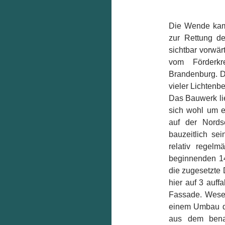
Die Wende kam i
zur Rettung d
sichtbar vorwä
vom Förderkr
Brandenburg. Da
vieler Lichtenbe
Das Bauwerk lie
sich wohl um e
auf der Nordse
bauzeitlich se
relativ regel
beginnenden 14.
die zugesetzte 
hier auf 3 auff
Fassade. Wesent
einem Umbau de
aus dem bena