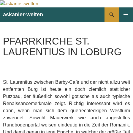
Suchen
askanier-welten
ZUM
PRIMÄR
INHALT
MENÜ
SPRINGEN
PFARRKIRCHE ST.
LAURENTIUS IN LOBURG
St. Laurentius zwischen Barby-Café und der nicht allzu weit
entfernten Burg ist heute ein doch ziemlich stattlicher
Putzbau, der äußerlich sowohl gotische als auch typische
Renaissancemerkmale zeigt. Richtig interessant wird es
dann, wenn man sich dem querrechteckigen Westturm
zuwendet. Sowohl Mauerwerk wie auch abgestuftes
Rundbogenportal weisen eindeutig in die Zeit der Romanik.
Und damit genau in jene Epoche, in welcher der größte Teil