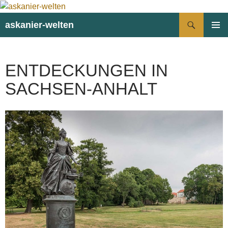
Suchen
askanier-welten
ZUM
PRIMÄR
INHALT
MENÜ
SPRINGEN
ENTDECKUNGEN IN
SACHSEN-ANHALT