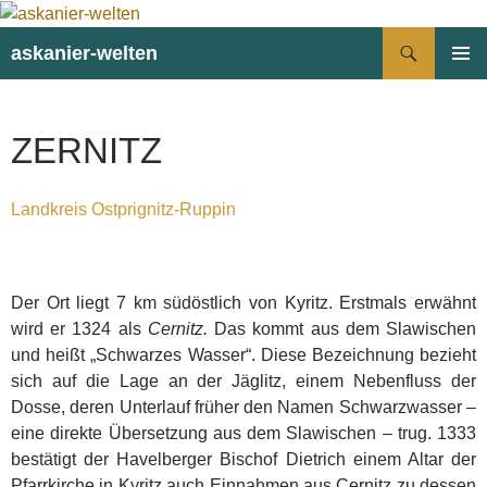
Suchen
askanier-welten
ZUM
PRIMÄR
INHALT
MENÜ
SPRINGEN
ZERNITZ
Landkreis Ostprignitz-Ruppin
Der Ort liegt 7 km südöstlich von Kyritz. Erstmals erwähnt
wird er 1324 als
Cernitz.
Das kommt aus dem Slawischen
und heißt „Schwarzes Wasser“. Diese Bezeichnung bezieht
sich auf die Lage an der Jäglitz, einem Nebenfluss der
Dosse, deren Unterlauf früher den Namen Schwarzwasser –
eine direkte Übersetzung aus dem Slawischen – trug. 1333
bestätigt der Havelberger Bischof Dietrich einem Altar der
Pfarrkirche in Kyritz auch Einnahmen aus Cernitz zu dessen