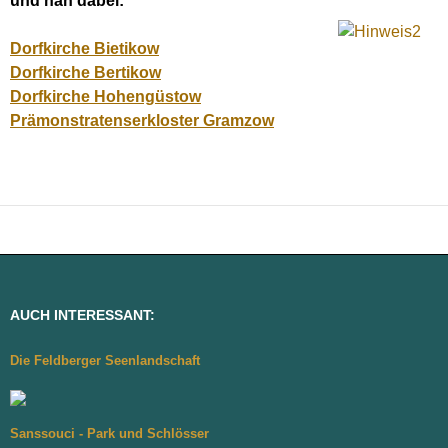
und nah dabei:
Dorfkirche Bietikow
Dorfkirche Bertikow
Dorfkirche Hohengüstow
Prämonstratenserkloster Gramzow
AUCH INTERESSANT:
Die Feldberger Seenlandschaft
Sanssouci - Park und Schlösser