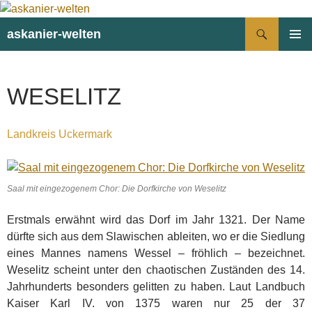
Suchen
askanier-welten
ZUM
PRIMÄR
INHALT
MENÜ
SPRINGEN
WESELITZ
Landkreis Uckermark
Saal mit eingezogenem Chor: Die Dorfkirche von Weselitz
Erstmals erwähnt wird das Dorf im Jahr 1321. Der Name
dürfte sich aus dem Slawischen ableiten, wo er die Siedlung
eines Mannes namens Wessel – fröhlich – bezeichnet.
Weselitz scheint unter den chaotischen Zuständen des 14.
Jahrhunderts besonders gelitten zu haben. Laut Landbuch
Kaiser Karl IV. von 1375 waren nur 25 der 37