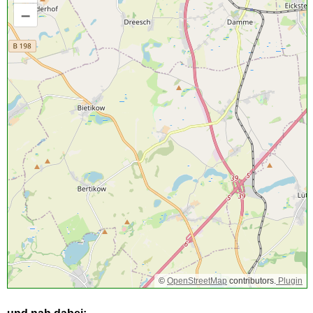
–
©
OpenStreetMap
contributors.
Plugin