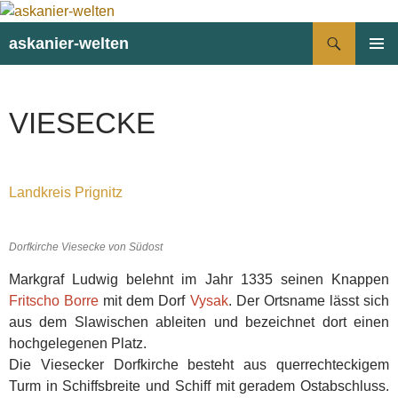
Suchen
askanier-welten
ZUM
PRIMÄR
INHALT
MENÜ
SPRINGEN
VIESECKE
Landkreis Prignitz
Dorfkirche Viesecke von Südost
Markgraf Ludwig belehnt im Jahr 1335 seinen Knappen
Fritscho Borre
mit dem Dorf
Vysak
. Der Ortsname lässt sich
aus dem Slawischen ableiten und bezeichnet dort einen
hochgelegenen Platz.
Die Viesecker Dorfkirche besteht aus querrechteckigem
Turm in Schiffsbreite und Schiff mit geradem Ostabschluss.