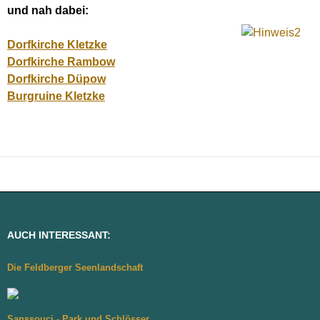
und nah dabei:
Dorfkirche Kletzke
Dorfkirche Rambow
Dorfkirche Düpow
Burgruine Kletzke
AUCH INTERESSANT:
Die Feldberger Seenlandschaft
Sanssouci - Park und Schlösser