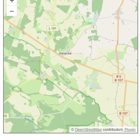
+
–
©
OpenStreetMap
contributors.
Plugin