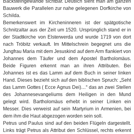
Backsteingewände sichtbar. Deutlich sieht man am ganzen
Bauwerk die Parallelen zur nahe gelegenen Dorfkirche von
Schilda.
Bemerkenswert im Kircheninneren ist der spätgotische
Schnitzaltar aus der Zeit um 1520. Ursprünglich stand er in
der Stadtkirche von Elsterwerda und wurde 1719 von dort
nach Tröbitz verkauft. Im Mittelschrein begegnet uns die
Jungfrau Maria mit dem Jesuskind auf dem Arm flankiert von
Johannes dem Täufer und dem Apostel Bartholomäus.
Beide Figuren erkennt man an ihren Attributen. Bei
Johannes ist es das Lamm auf dem Buch in seiner linken
Hand. Dieses bezieht sich auf den biblischen Spruch: „Seht
das Lamm Gottes ( Ecce Agnus Dei)…“ das an zwei Stellen
des Johannesevangeliums dem Heiligen in den Mund
gelegt wird. Bartholomäus erhebt in seiner Linken ein
Messer. Dies verweist auf sein Martyrium in Armenien, bei
dem ihm die Haut abgezogen worden sein soll.
Petrus und Paulus sind auf den beiden Flügeln dargestellt.
Links trägt Petrus als Attribut den Schlüssel, rechts erkennt