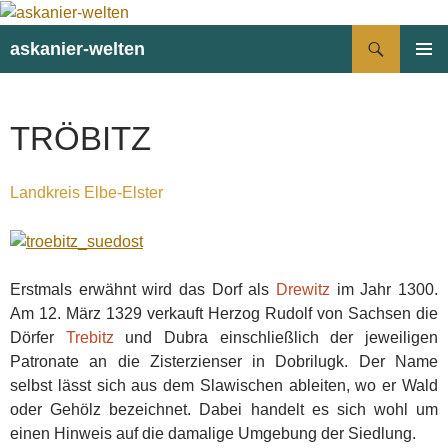
Suchen
askanier-welten
ZUM
PRIMÄR
INHALT
MENÜ
SPRINGEN
TRÖBITZ
Landkreis Elbe-Elster
Erstmals erwähnt wird das Dorf als
Drewitz
im Jahr 1300.
Am 12. März 1329 verkauft Herzog Rudolf von Sachsen die
Dörfer
Trebitz
und Dubra einschließlich der jeweiligen
Patronate an die Zisterzienser in Dobrilugk. Der Name
selbst lässt sich aus dem Slawischen ableiten, wo er Wald
oder Gehölz bezeichnet. Dabei handelt es sich wohl um
einen Hinweis auf die damalige Umgebung der Siedlung.