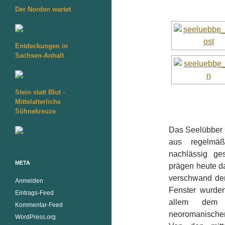
Der Norden wartet
Entdeckungen in
Sachsen-Anhalt
Stein statt Blut -
Mittelalterliche
Sühnekreuze
Das Seelübber G
aus regelmäß
nachlässig ge
META
prägen heute da
verschwand de
Anmelden
Fenster wurde
Eintrags-Feed
allem dem d
Kommentar-Feed
neoromanische
WordPress.org