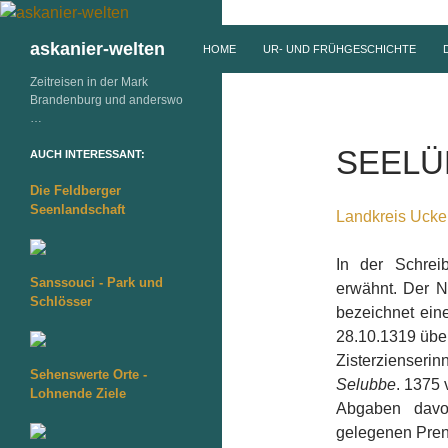
ZUM INHALT SPRINGEN
Suchen
askanier-welten
HOME
UR- UND FRÜHGESCHICHTE
Zeitreisen in der Mark
Brandenburg und anderswo
…
SEELÜ
AUCH INTERESSANT:
Die Feldberger
Seenlandschaft
Landkreis Ucke
In der Schre
Sanssouci - Park und
erwähnt. Der N
Schlösser
bezeichnet ein
28.10.1319 übe
Zisterzienseri
Sehenswerte Orte -
Selubbe
. 1375 
Lohnende Ziele
Abgaben davo
gelegenen Prenz