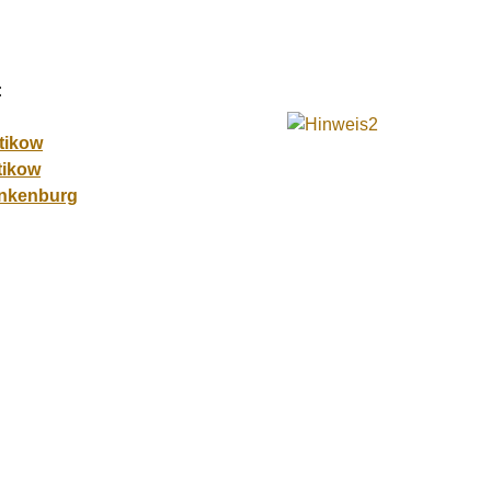
:
tikow
tikow
ankenburg