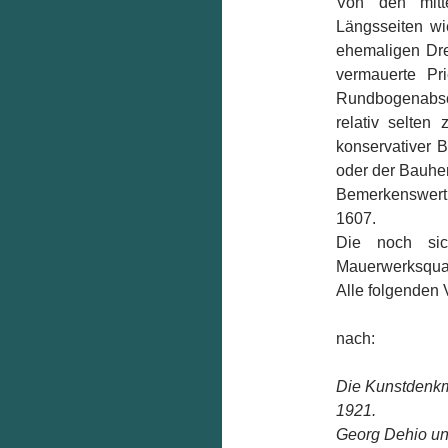
Von den mitt
Längsseiten wie
ehemaligen Dre
vermauerte Pr
Rundbogenabsc
relativ selten
konservativer
oder der Bauhe
Bemerkenswert 
1607.
Die noch sic
Mauerwerksquali
Alle folgenden
nach:
Die Kunstdenkmä
1921.
Georg Dehio un