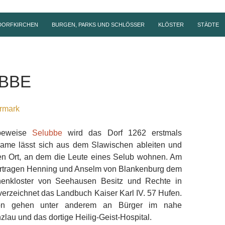
DORFKIRCHEN
BURGEN, PARKS UND SCHLÖSSER
KLÖSTER
STÄDTE
BBE
rmark
ibeweise
Selubbe
wird das Dorf 1262 erstmals
ame lässt sich aus dem Slawischen ableiten und
en Ort, an dem die Leute eines Selub wohnen. Am
rtragen Henning und Anselm von Blankenburg dem
nnenkloster von Seehausen Besitz und Rechte in
verzeichnet das Landbuch Kaiser Karl IV. 57 Hufen.
n gehen unter anderem an Bürger im nahe
lau und das dortige Heilig-Geist-Hospital.