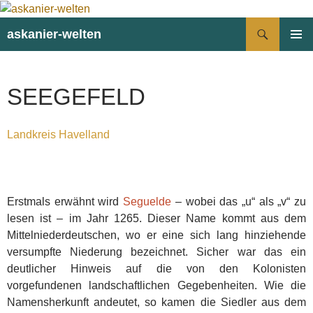
Suchen
askanier-welten
ZUM
PRIMÄR
INHALT
MENÜ
SPRINGEN
SEEGEFELD
Landkreis Havelland
Erstmals erwähnt wird
Seguelde
– wobei das „u“ als „v“ zu
lesen ist – im Jahr 1265. Dieser Name kommt aus dem
Mittelniederdeutschen, wo er eine sich lang hinziehende
versumpfte Niederung bezeichnet. Sicher war das ein
deutlicher Hinweis auf die von den Kolonisten
vorgefundenen landschaftlichen Gegebenheiten. Wie die
Namensherkunft andeutet, so kamen die Siedler aus dem