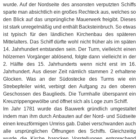
wurde. Auf der Nordseite des ansonsten verputzten Schiffs
sparte man absichtlich ein großes Rechteck aus, welches so
den Blick auf das ursprüngliche Mauerwerk freigibt. Dieses
ist stark unregelmäßig und enthält Backsteinbruch. So etwas
ist typisch für den ländlichen Kirchenbau des späteren
Mittelalters. Das Schiff dürfte wohl nicht früher als im späten
14. Jahrhundert entstanden sein. Der Turm, vielleicht einen
hölzernen Vorgänger ablösend, folgte dann vielleicht in der
2. Hälfte des 15. Jahrhunderts wenn nicht erst im 16.
Jahrhundert. Aus dieser Zeit nämlich stammen 2 erhaltene
Glocken. Was an der Südostecke des Turms wie ein
Strebepfeiler wirkt, verbirgt den Aufgang zu den oberen
Geschossen des Bauglieds. Die Turmhalle überspannt ein
Kreuzrippengewölbe und öffnet sich als Loge zum Schiff.
Im Jahr 1781 wurde das Bauwerk gründlich umgestaltet
indem man ihm durch Anbauten auf der Nord- und Südseite
einen kreuzförmigen Umriss gab. Dabei verschwanden auch
alle ursprünglichen Öffnungen des Schiffs. Gleichzeitig
wurde die Kirche barocken Vorstellungen entsprechend