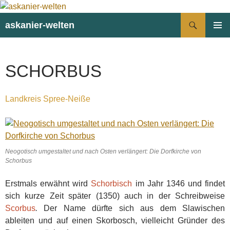
Suchen
askanier-welten
ZUM
PRIMÄR
INHALT
MENÜ
SPRINGEN
SCHORBUS
Landkreis Spree-Neiße
Neogotisch umgestaltet und nach Osten verlängert: Die Dorfkirche von
Schorbus
Erstmals erwähnt wird
Schorbisch
im Jahr 1346 und findet
sich kurze Zeit später (1350) auch in der Schreibweise
Scorbus
.
Der Name dürfte sich aus dem Slawischen
ableiten und auf einen Skorbosch, vielleicht Gründer des