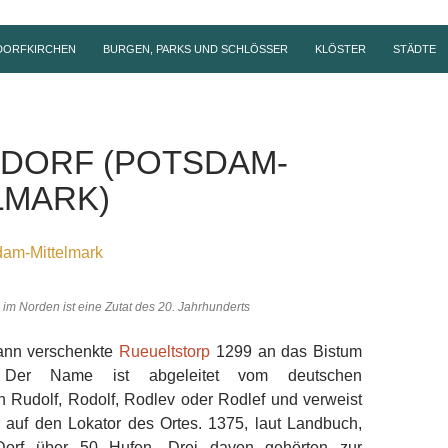
DORFKIRCHEN
BURGEN, PARKS UND SCHLÖSSER
KLÖSTER
STÄDTE
DORF (POTSDAM-
LMARK)
dam-Mittelmark
im Norden ist eine Zutat des 20. Jahrhunderts
ann verschenkte
Rueueltstorp
1299 an das Bistum
. Der Name ist abgeleitet vom deutschen
Rudolf, Rodolf, Rodlev oder Rodlef und verweist
 auf den Lokator des Ortes. 1375, laut Landbuch,
Dorf über 50 Hufen. Drei davon gehörten zur