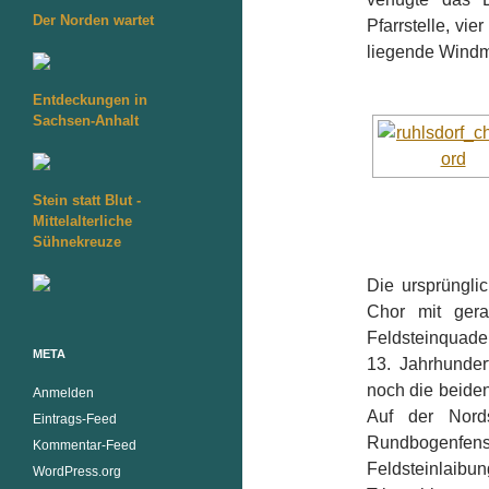
Der Norden wartet
Pfarrstelle, vi
liegende Windm
Entdeckungen in
Sachsen-Anhalt
Stein statt Blut -
Mittelalterliche
Sühnekreuze
Die ursprüngli
Chor mit gera
Feldsteinquader
META
13. Jahrhunder
noch die beiden
Anmelden
Auf der Nord
Eintrags-Feed
Rundbogenfen
Kommentar-Feed
Feldsteinlaib
WordPress.org