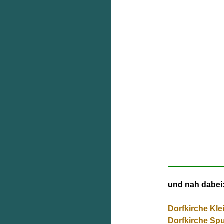
und nah dabei
Dorfkirche Kle
Dorfkirche Sp