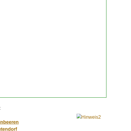
:
inbeeren
utendorf