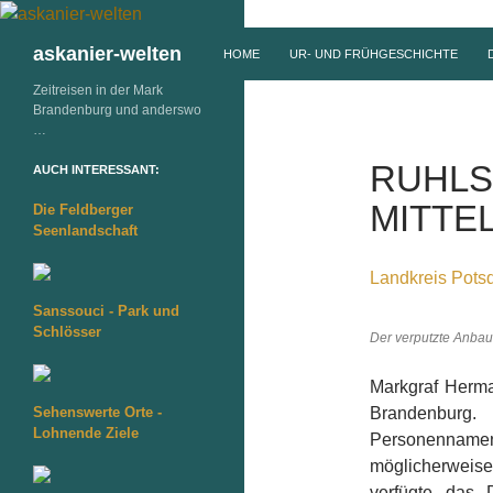
ZUM INHALT SPRINGEN
Suchen
askanier-welten
HOME
UR- UND FRÜHGESCHICHTE
Zeitreisen in der Mark
Brandenburg und anderswo
…
RUHLS
AUCH INTERESSANT:
MITTE
Die Feldberger
Seenlandschaft
Landkreis Pots
Sanssouci - Park und
Schlösser
Der verputzte Anbau 
Markgraf Herm
Sehenswerte Orte -
Brandenburg
Lohnende Ziele
Personennamen 
möglicherweise
verfügte das 