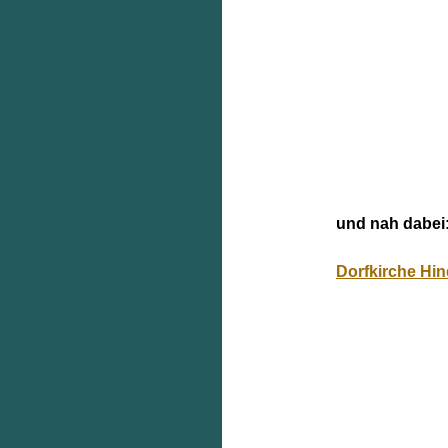
und nah dabei
Dorfkirche Hi