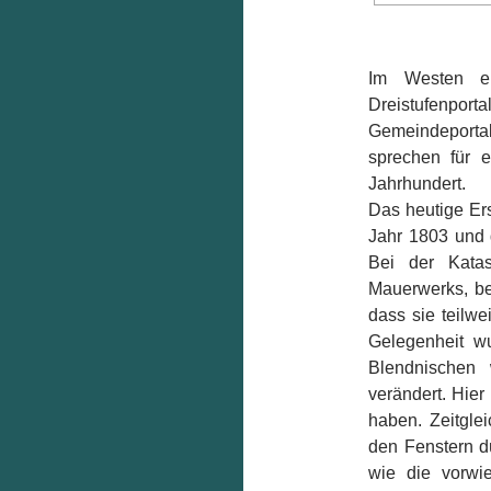
Im Westen er
Dreistufenportal
Gemeindeportal 
sprechen für 
Jahrhundert.
Das heutige Er
Jahr 1803 und 
Bei der Kata
Mauerwerks, be
dass sie teilwe
Gelegenheit w
Blendnischen 
verändert. Hier
haben. Zeitgle
den Fenstern d
wie die vorwi