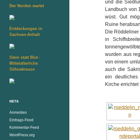
und die Siedl
Der Norden wartet
Landbuch von 1
wüst. Gut mögl
Ruine herabsan
Entdeckungen in
Die Röddeliner
Sachsen-Anhalt
in Schiffsbre
tonnengewölbten
wurden aus reg
Stein statt Blut -
von einem umla
Mittelalterliche
auch die Sakri
Sühnekreuze
ein deutliches
Kirche errichtet
META
Anmelden
Eintrags-Feed
Kommentar-Feed
WordPress.org