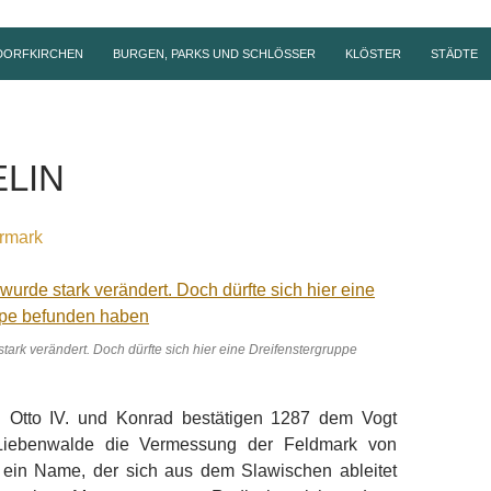
DORFKIRCHEN
BURGEN, PARKS UND SCHLÖSSER
KLÖSTER
STÄDTE
LIN
rmark
ark verändert. Doch dürfte sich hier eine Dreifenstergruppe
n Otto IV. und Konrad bestätigen 1287 dem Vogt
Liebenwalde die Vermessung der Feldmark von
t ein Name, der sich aus dem Slawischen ableitet