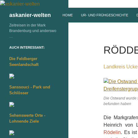
ZUM INHALT SPRINGEN
Suchen
askanier-welten
HOME
UR- UND FRÜHGESCHICHTE
Zeitreisen in der Mark
Brandenburg und anderswo
…
RÖDDE
AUCH INTERESSANT:
Die Feldberger
Seenlandschaft
Landkreis Ucke
Sanssouci - Park und
Schlösser
Die Ostwand wurde st
befunden haben
Sehenswerte Orte -
Die Markgrafe
Lohnende Ziele
Heinrich von 
Rödelin
. Es is