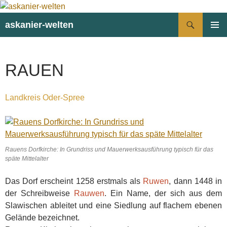
Suchen
askanier-welten
ZUM
PRIMÄR
INHALT
MENÜ
SPRINGEN
RAUEN
Landkreis Oder-Spree
Rauens Dorfkirche: In Grundriss und Mauerwerksausführung typisch für das
späte Mittelalter
Das Dorf erscheint 1258 erstmals als
Ruwen
, dann 1448 in
der Schreibweise
Rauwen
. Ein Name, der sich aus dem
Slawischen ableitet und eine Siedlung auf flachem ebenen
Gelände bezeichnet.