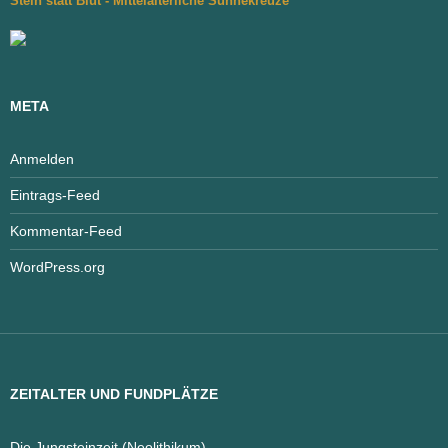
Stein statt Blut - Mittelalterliche Sühnekreuze
META
Anmelden
Eintrags-Feed
Kommentar-Feed
WordPress.org
ZEITALTER UND FUNDPLÄTZE
Die Jungsteinzeit (Neolithikum)