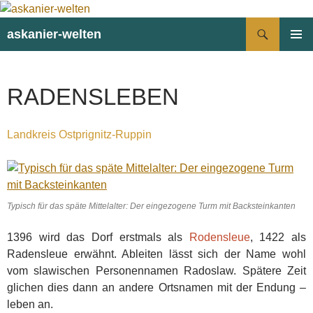
Suchen
askanier-welten
ZUM
PRIMÄR
INHALT
MENÜ
SPRINGEN
RADENSLEBEN
Landkreis Ostprignitz-Ruppin
Typisch für das späte Mittelalter: Der eingezogene Turm mit Backsteinkanten
1396 wird das Dorf erstmals als
Rodensleue
, 1422 als
Radensleue erwähnt. Ableiten lässt sich der Name wohl
vom slawischen Personennamen Radoslaw. Spätere Zeit
glichen dies dann an andere Ortsnamen mit der Endung –
leben an.