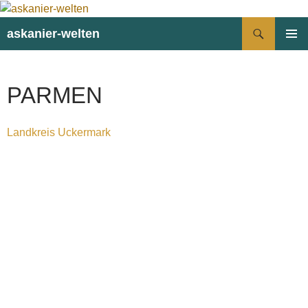
Suchen
askanier-welten
ZUM
PRIMÄR
INHALT
MENÜ
SPRINGEN
PARMEN
Landkreis Uckermark