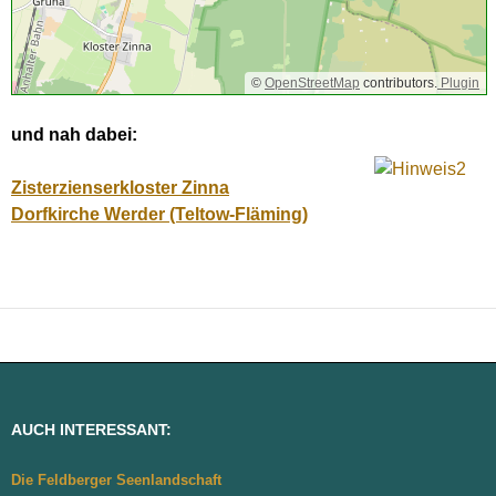
©
OpenStreetMap
contributors.
Plugin
und nah dabei:
Zisterzienserkloster Zinna
Dorfkirche Werder (Teltow-Fläming)
AUCH INTERESSANT:
Die Feldberger Seenlandschaft