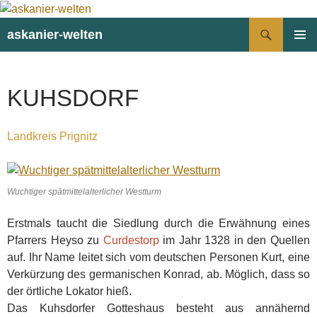
Suchen
askanier-welten
ZUM
PRIMÄR
INHALT
MENÜ
SPRINGEN
KUHSDORF
Landkreis Prignitz
Wuchtiger spätmittelalterlicher Westturm
Erstmals taucht die Siedlung durch die Erwähnung eines
Pfarrers Heyso zu
Curdestorp
im Jahr 1328 in den Quellen
auf. Ihr Name leitet sich vom deutschen Personen Kurt, eine
Verkürzung des germanischen Konrad, ab. Möglich, dass so
der örtliche Lokator hieß.
Das Kuhsdorfer Gotteshaus besteht aus annähernd