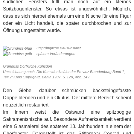
südlichen Fensters trifft man noch auf ein kleines
Spitzbogenfenster. So etwas ist ungewöhnlich. Möglich,
dass es sich hierbei ehemals um eine Nische für eine Figur
oder ein Licht handelt, die später durchbrochen und zur
Öffnung umgestaltet wurde.
ursprüngliche Bausubstanz
spätere Veränderungen
Grundriss Dorfkirche Kuhsdorf
Umzeichnung nach: Die Kunstdenkmäler der Provinz Brandenburg Band 1,
Teil 2: Kreis Ostprignitz. Berlin 1907, S. 120, Abb. 149.
Den Giebel darüber schmücken backsteingefasste
Doppelblenden und ein Okulus. Der mittlere Bereich scheint
neuzeitlich restauriert.
Im Innern weist die Ostwand eine spitzbogige
Sakramentsnische auf. Besondere Aufmerksamkeit verdient
eine Glasmalerei des späteren 13. Jahrhundert in einem der
Chorfenster. Dargestellt ist das Stifterpaar Conrad und