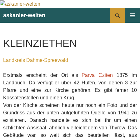
Suchen
askanier-welten
ZUM
PRIMÄR
INHALT
MENÜ
SPRINGEN
KLEINZIETHEN
Landkreis Dahme-Spreewald
Erstmals erscheint der Ort als
Parva Cziten
1375 im
Landbuch. Da verfügt er über 42 Hufen, von denen 3 zur
Pfarre und eine zur Kirche gehören. Es gibt ferner 10
Kossätenstellen und einen Krug.
Von der Kirche scheinen heute nur noch ein Foto und der
Grundriss aus der unten aufgeführten Quelle von 1941 zu
existieren. Danach handelte es sich bei ihr um einen
schlichten Apsisaal, ähnlich vielleicht dem von Thyrow. Das
Gebäude war, so weit sich das beurteilen lässt, aus