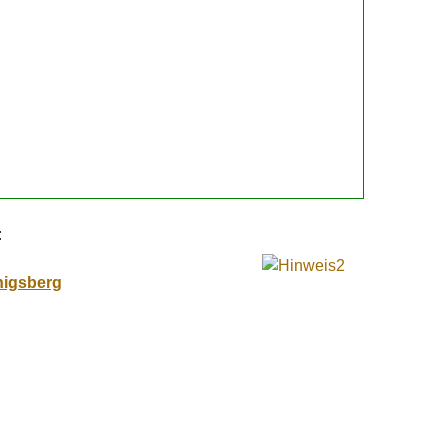
:
nigsberg