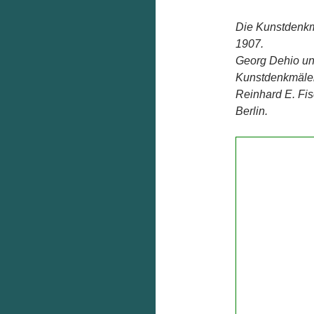
Die Kunstdenkmä
1907.
Georg Dehio un
Kunstdenkmäler
Reinhard E. Fi
Berlin.