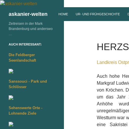
ZUM INHALT SPRINGEN
Suchen
askanier-welten
HOME
UR- UND FRÜHGESCHICHTE
Zeitreisen in der Mark
Brandenburg und anderswo
…
HERZS
AUCH INTERESSANT:
Die Feldberger
Seenlandschaft
Landkreis Ostpr
Auch hohe Her
Sanssouci - Park und
Markgraf Ludwi
Schlösser
von Kröchen. De
um das Jahr 1
Anhöhe wurd
Sehenswerte Orte -
unregelmäßigem
Lohnende Ziele
Westturm war w
eine Sakriste