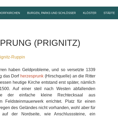
DORFKIRCHEN
BURGEN, PARKS UND SCHLÖSSER
KLÖSTER
STÄDTE
PRUNG (PRIGNITZ)
ignitz-Ruppin
ren haben Geldprobleme, und so versetzte 1339
g das Dorf
herzesprunk
(Hirschquelle) an die Ritter
ssen heutige Kirche entstand erst später, nämlich
500. Auf einer steil nach Westen abfallenden
e der einfache kleine Rechtecksaal aus
 Feldsteinmauerwerk errichtet. Platz für einen
egen des Geländes nicht vorhanden, wohl aber für
i auf der Nordseite, wie Anschlusssteine, ein