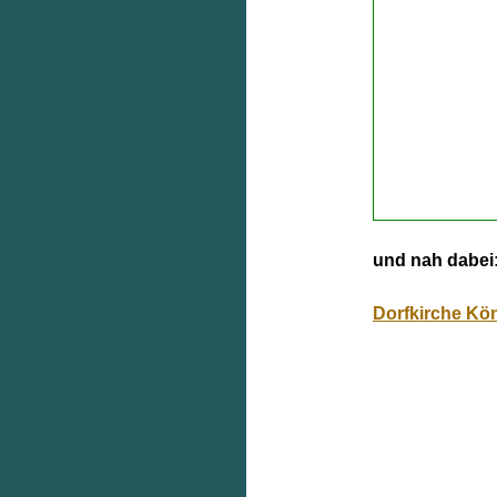
und nah dabei
Dorfkirche Kö