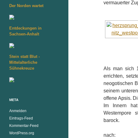
vermauerter Zu
Der Norden wartet
Entdeckungen in
Sachsen-Anhalt
Stein statt Blut -
Mittelalterliche
Sühnekreuze
Als man sich 
errichten, setz
neogotischen Ba
seinem unteren
offene Apsis. D
META
Im Innern ha
Anmelden
Westempore st
Eintrags-Feed
barock.
Kommentar-Feed
WordPress.org
nach: