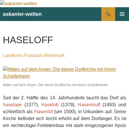
Suchen
askanier-welten
ZUM
PRIMÄR
INHALT
MENÜ
SPRINGEN
HASELOFF
Landkreis Potsdam-Mittelmark
Mitten auf dem Anger: Die kleine Dorfkirche mit ihrem Schieferhelm
Seit der 2. Hälfte des 14. Jahrhunderts taucht das Dorf als
haselope
(1377),
Haselob
(1379),
Hasenlouff
(1493) und
schließlich als
Hasenlof
(um 1500), in Urkunden auf. Seine
Kirche befindet sich leicht erhöht auf dem Dorfanger. Es ist
ein rechteckiger Feldsteinbau mit stark eingezogener Apsis