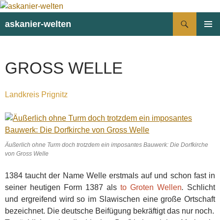
Suchen
askanier-welten
ZUM
PRIMÄR
INHALT
MENÜ
SPRINGEN
GROSS WELLE
Landkreis Prignitz
Äußerlich ohne Turm doch trotzdem ein imposantes Bauwerk: Die Dorfkirche
von Gross Welle
1384 taucht der Name Welle erstmals auf und schon fast in
seiner heutigen Form 1387 als
to Groten Wellen
.
Schlicht
und ergreifend wird so im Slawischen eine große Ortschaft
bezeichnet. Die deutsche Beifügung bekräftigt das nur noch.