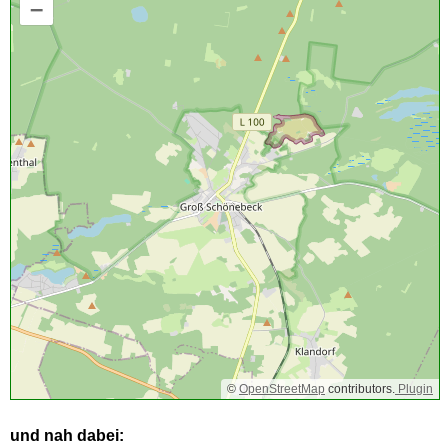
–
©
OpenStreetMap
contributors.
Plugin
und nah dabei: