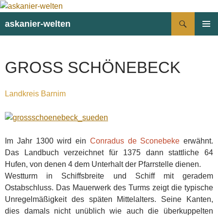
Suchen
askanier-welten
ZUM
PRIMÄR
INHALT
MENÜ
SPRINGEN
GROSS SCHÖNEBECK
Landkreis Barnim
Im Jahr 1300 wird ein
Conradus de Sconebeke
erwähnt.
Das Landbuch verzeichnet für 1375 dann stattliche 64
Hufen, von denen 4 dem Unterhalt der Pfarrstelle dienen.
Westturm in Schiffsbreite und Schiff mit geradem
Ostabschluss. Das Mauerwerk des Turms zeigt die typische
Unregelmäßigkeit des späten Mittelalters. Seine Kanten,
dies damals nicht unüblich wie auch die überkuppelten