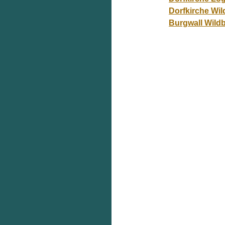
Dorfkirche Wil
Burgwall Wild