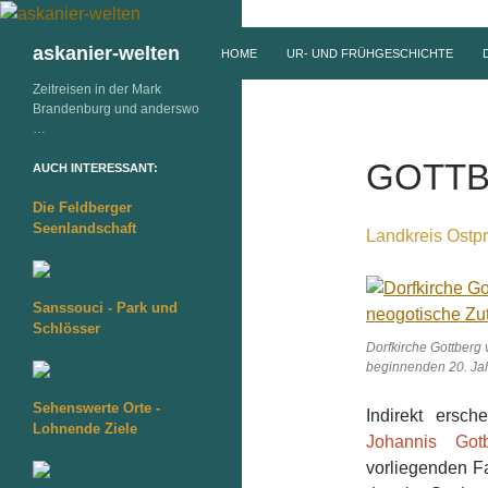
ZUM INHALT SPRINGEN
Suchen
askanier-welten
HOME
UR- UND FRÜHGESCHICHTE
Zeitreisen in der Mark
Brandenburg und anderswo
…
GOTT
AUCH INTERESSANT:
Die Feldberger
Seenlandschaft
Landkreis Ostpr
Sanssouci - Park und
Schlösser
Dorfkirche Gottberg 
beginnenden 20. Ja
Sehenswerte Orte -
Indirekt ersc
Lohnende Ziele
Johannis Got
vorliegenden Fa