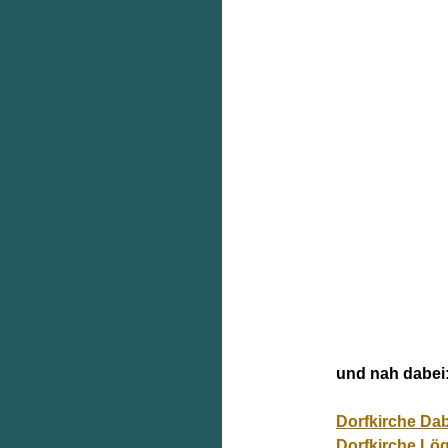
und nah dabei
Dorfkirche Da
Dorfkirche Lö