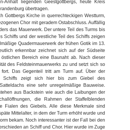
n-Anhalt liegenden Geestgottbergs, heute Kreis
Brandenburg übertragen.
ich Gottbergs Kirche in querrechteckigen Westturm,
ezogenen Chor mit geradem Ostabschluss. Auffällig
ders das Mauerwerk. Der untere Teil des Turms bis
s Schiffs und der westliche Teil des Schiffs zeigen
gelmäßige Quadermauerwerk der frühen Gotik im 13.
eutlich erkennbar zeichnet sich auf der Südseite
m östlichen Bereich eine Baunaht ab. Nach dieser
ität des Feldsteinmauerwerks zu und setzt sich so
ort. Das Gegenteil tritt am Turm auf. Über der
 Schiffs zeigt sich hier bis zum Giebel des
 Satteldachs eine sehr unregelmäßige Bauweise.
tehen aus Backstein wie auch die Laibungen der
challöffnungen, die Rahmen der Staffelblenden
e Fialen des Giebels. Alle diese Merkmale sind
 späte Mittelalter, in dem der Turm erhöht wurde und
orm bekam. Noch interessanter ist der Fall bei den
rschieden an Schiff und Chor. Hier wurde im Zuge