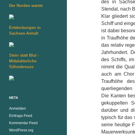
des in Sachse
Der Norden wartet
Stendal, nach 
Klar gliedert s
Schiff und eing
Entdeckungen in
ist dabei beson
Sachsen-Anhalt
in Traufhöhe de
das relativ re
Jahrhundert. D
Stein statt Blut -
des Schiffs, i
Mittelalterliche
nimmt die Qual
Sühnekreuze
auch am Chor f
Traufhöhe des
querliegenden
Die Kanten bes
META
gekuppelten S
Anmelden
darüber und di
Eintrags-Feed
typisch für das
Kommentar-Feed
seine heutige F
WordPress.org
Mauerwerksunte