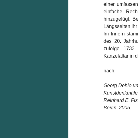
einer umfassen
einfache Rech
hinzugefügt. B
Längsseiten ihr
Im Innern stam
des 20. Jahrhu
zufolge 1733
Kanzelaltar in d
nach:
Georg Dehio un
Kunstdenkmäler
Reinhard E. Fi
Berlin. 2005.