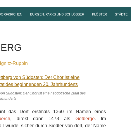
DORFKIRCHEN
BURGEN, PARKS UND SCHLÖSSER
KLÖSTER
STÄDTE
BERG
ignitz-Ruppin
von Südosten: Der Chor ist eine neogotische Zutat des
hrhunderts
heint das Dorf erstmals 1360 im Namen eines
berch
, direkt dann 1478 als
Gotberge
. Im
ll wurde, sicher durch Siedler von dort, der Name