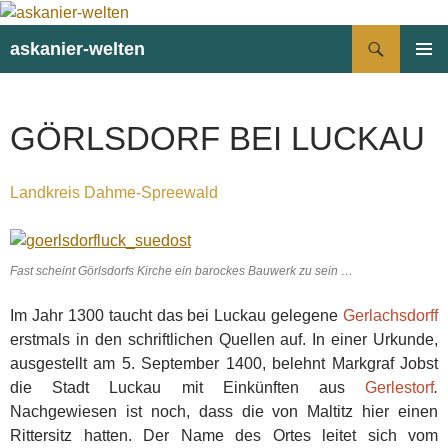
Suchen
askanier-welten
ZUM
PRIMÄR
INHALT
MENÜ
SPRINGEN
GÖRLSDORF BEI LUCKAU
Landkreis Dahme-Spreewald
Fast scheint Görlsdorfs Kirche ein barockes Bauwerk zu sein …
Im Jahr 1300 taucht das bei Luckau gelegene
Gerlachsdorff
erstmals in den schriftlichen Quellen auf. In einer Urkunde,
ausgestellt am 5. September 1400, belehnt Markgraf Jobst
die Stadt Luckau mit Einkünften aus
Gerlestorf
.
Nachgewiesen ist noch, dass die von Maltitz hier einen
Rittersitz hatten. Der Name des Ortes leitet sich vom