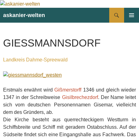
Suchen
askanier-welten
ZUM
PRIMÄR
INHALT
MENÜ
SPRINGEN
GIESSMANNSDORF
Landkreis Dahme-Spreewald
Erstmals erwähnt wird
Gißmerstorff
1346 und gleich wieder
1347 in der Schreibweise
Gisilbrechezdorf
. Der Name leitet
sich vom deutschen Personennamen Gisemar, vielleicht
dem des Gründers, ab.
Die Kirche besteht aus querrechteckigem Westturm in
Schiffsbreite und Schiff mit geradem Ostabschluss. Auf der
Südseite findet sich eine Eingangshalle aus Fachwerk. Das