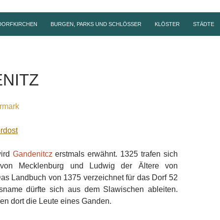
DORFKIRCHEN
BURGEN, PARKS UND SCHLÖSSER
KLÖSTER
STÄDTE
NITZ
rmark
ird
Gandenitcz
erstmals erwähnt. 1325 trafen sich
h von Mecklenburg und Ludwig der Ältere von
as Landbuch von 1375 verzeichnet für das Dorf 52
sname dürfte sich aus dem Slawischen ableiten.
 dort die Leute eines Ganden.