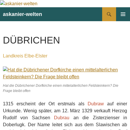
Suchen
askanier-welten
ZUM
PRIMÄR
INHALT
MENÜ
SPRINGEN
DÜBRICHEN
Landkreis Elbe-Elster
Hat die Dübrichener Dorfkirche einen mittelalterlichen Feldsteinkern? Die
Frage bleibt offen
1315 erscheint der Ort erstmals als
Dubraw
auf einer
Urkunde. Wenig später, am 12. März 1329 verkauft Herzog
Rudolf von Sachsen
Dubrau
an die Zisterzienser in
Doberlugk. Der Name leitet sich aus dem Slawischen ab