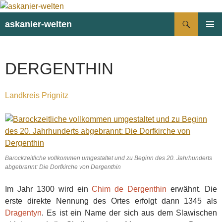
Suchen
askanier-welten
ZUM
PRIMÄR
INHALT
MENÜ
SPRINGEN
DERGENTHIN
Landkreis Prignitz
Barockzeitliche vollkommen umgestaltet und zu Beginn des 20. Jahrhunderts
abgebrannt: Die Dorfkirche von Dergenthin
Im Jahr 1300 wird ein
Chim de Dergenthin
erwähnt. Die
erste direkte Nennung des Ortes erfolgt dann 1345 als
Dragentyn
. Es ist ein Name der sich aus dem Slawischen