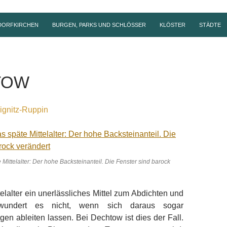
DORFKIRCHEN
BURGEN, PARKS UND SCHLÖSSER
KLÖSTER
STÄDTE
TOW
ignitz-Ruppin
 Mittelalter: Der hohe Backsteinanteil. Die Fenster sind barock
telalter ein unerlässliches Mittel zum Abdichten und
undert es nicht, wenn sich daraus sogar
en ableiten lassen. Bei Dechtow ist dies der Fall.