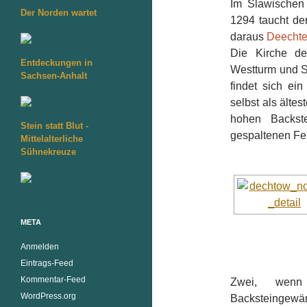
Im Slawischen 
Der Norden wartet
1294 taucht d
daraus
Deecht
Die Kirche de
Entdeckungen in
Westturm und Sc
Sachsen-Anhalt
findet sich ei
selbst als ält
hohen Backste
Stein statt Blut -
gespaltenen Fel
Mittelalterliche
Sühnekreuze
META
Anmelden
Eintrags-Feed
Kommentar-Feed
Zwei, wenn
WordPress.org
Backsteingewän