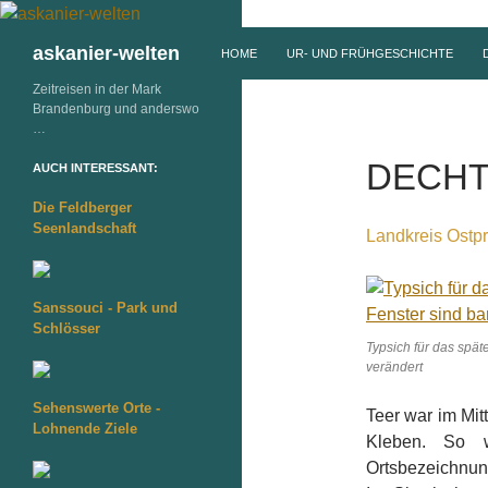
ZUM INHALT SPRINGEN
Suchen
askanier-welten
HOME
UR- UND FRÜHGESCHICHTE
Zeitreisen in der Mark
Brandenburg und anderswo
…
DECH
AUCH INTERESSANT:
Die Feldberger
Seenlandschaft
Landkreis Ostpr
Sanssouci - Park und
Schlösser
Typsich für das späte
verändert
Sehenswerte Orte -
Teer war im Mit
Lohnende Ziele
Kleben. So w
Ortsbezeichnung