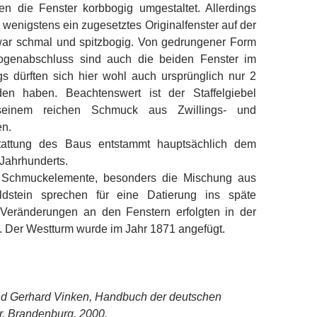
en die Fenster korbbogig umgestaltet. Allerdings
h wenigstens ein zugesetztes Originalfenster auf der
war schmal und spitzbogig. Von gedrungener Form
ogenabschluss sind auch die beiden Fenster im
gs dürften sich hier wohl auch ursprünglich nur 2
den haben. Beachtenswert ist der Staffelgiebel
seinem reichen Schmuck aus Zwillings- und
n.
tattung des Baus entstammt hauptsächlich dem
Jahrhunderts.
Schmuckelemente, besonders die Mischung aus
dstein sprechen für eine Datierung ins späte
ie Veränderungen an den Fenstern erfolgten in der
. Der Westturm wurde im Jahr 1871 angefügt.
d Gerhard Vinken, Handbuch der deutschen
, Brandenburg. 2000.