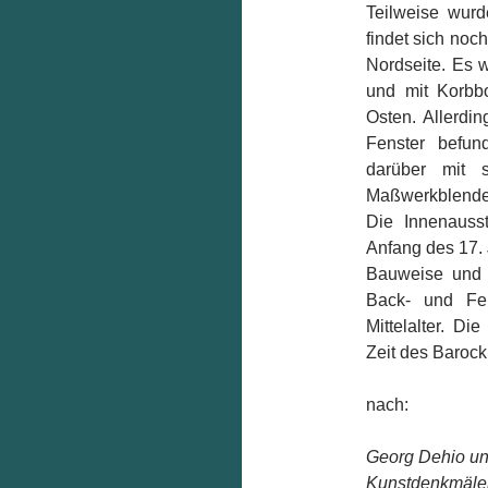
Teilweise wurd
findet sich noc
Nordseite. Es 
und mit Korbb
Osten. Allerdin
Fenster befun
darüber mit 
Maßwerkblende
Die Innenauss
Anfang des 17. 
Bauweise und 
Back- und Fel
Mittelalter. D
Zeit des Barock
nach:
Georg Dehio un
Kunstdenkmäler