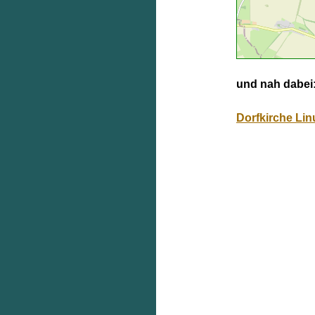
und nah dabei
Dorfkirche Li