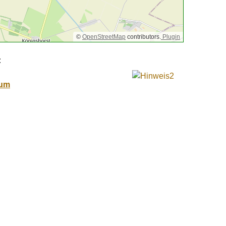
©
OpenStreetMap
contributors.
Plugin
:
num