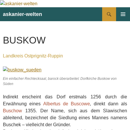
Suchen
askanier-welten
ZUM
PRIMÄR
INHALT
MENÜ
SPRINGEN
BUSKOW
Landkreis Ostprignitz-Ruppin
Ein einfacher Rechtecksaal, barock überarbeitet: Dorfkirche Buskow von
Süden
Indirekt erscheint das Dorf erstmals 1256 durch die
Erwähnung eines
Albertus de Buscowe
,
direkt dann als
Buschow
1355. Der Name, sich aus dem Slawischen
ableitend, bezeichnet die Siedlung eines Mannes namens
Buschek – vielleicht der Gründer.