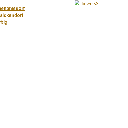
henahlsdorf
lsickendorf
rbig