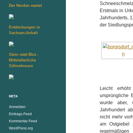
Schneeschmelze
Der Norden wartet
Erstmals in Ur
Jahrhunderts, 1
der Siedlungsp
Entdeckungen in
Sachsen-Anhalt
Stein statt Blut -
Mittelalterliche
Sühnekreuze
Leicht erhöh
ursprüngliche 
META
wurde aber, 
Anmelden
Jahrhundert ab
Eintrags-Feed
nicht mehr vor
Kommentar-Feed
am Ostgiebel 
WordPress.org
regelmäßigen