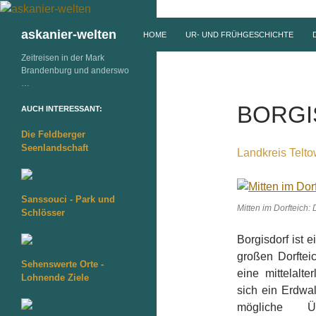
ZUM INHALT SPRINGEN
Suchen
askanier-welten
HOME
UR- UND FRÜHGESCHICHTE
Zeitreisen in der Mark
Brandenburg und anderswo
…
BORGI
AUCH INTERESSANT:
Die Feldberger
Seenlandschaft
Landkreis Telt
Sanssouci - Park und
Mitten im Dorfteich:
Schlösser
Borgisdorf ist 
großen Dorfteic
Sehenswerte Orte -
eine mittelalt
Lohnende Ziele
sich ein Erdwa
mögliche Ü