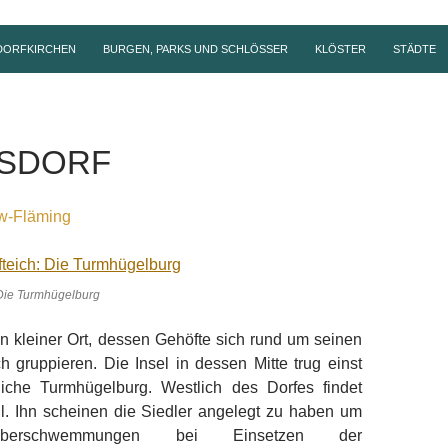
DORFKIRCHEN
BURGEN, PARKS UND SCHLÖSSER
KLÖSTER
STÄDTE
SDORF
ow-Fläming
 Die Turmhügelburg
ein kleiner Ort, dessen Gehöfte sich rund um seinen
h gruppieren. Die Insel in dessen Mitte trug einst
erliche Turmhügelburg. Westlich des Dorfes findet
ll. Ihn scheinen die Siedler angelegt zu haben um
berschwemmungen bei Einsetzen der