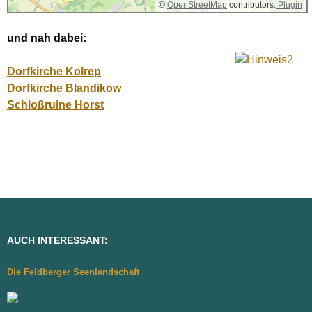
©
OpenStreetMap
contributors.
Plugin
und nah dabei:
Dorfkirche Kolrep
Dorfkirche Blandikow
Schloßruine Horst
AUCH INTERESSANT:
Die Feldberger Seenlandschaft