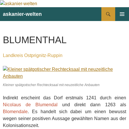
Suchen
askanier-welten
ZUM
PRIMÄR
INHALT
MENÜ
SPRINGEN
BLUMENTHAL
Landkreis Ostprignitz-Ruppin
Kleiner spätgotischer Rechtecksaal mit neuzeitliche Anbauten
Indirekt erscheint das Dorf erstmals 1241 durch einen
Nicolaus de Blumendal
und direkt dann 1263 als
Blomendale
. Es handelt sich dabei um einen bewusst
wegen seiner positiven Aussage gewählten Namen aus der
Kolonisationszeit.