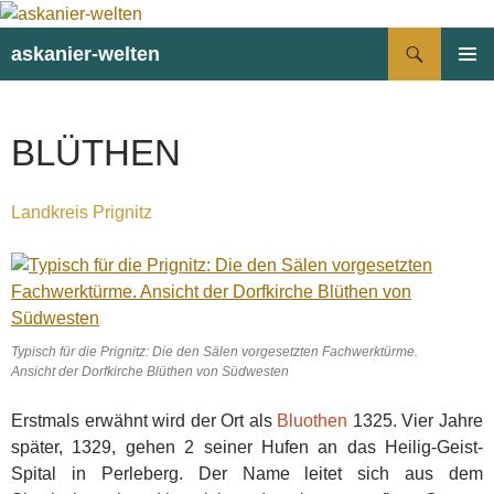
Suchen
askanier-welten
ZUM
PRIMÄR
INHALT
MENÜ
SPRINGEN
BLÜTHEN
Landkreis Prignitz
Typisch für die Prignitz: Die den Sälen vorgesetzten Fachwerktürme.
Ansicht der Dorfkirche Blüthen von Südwesten
Erstmals erwähnt wird der Ort als
Bluothen
1325. Vier Jahre
später, 1329, gehen 2 seiner Hufen an das Heilig-Geist-
Spital in Perleberg. Der Name leitet sich aus dem