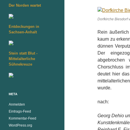
Der Norden wartet
Dorfkirche Biesdorf
Entdeckungen in
Rein äußerlich 
Sachsen-Anhalt
kaum zu erkenn
dünnen Verputz
Der eingezo
Stein statt Blut -
Mittelalterliche
abgebrochen 
Sühnekreuze
Chorschluss i
deutet hier da
mittelalterlich
wurde.
META
nach:
Anmelden
Eintrags-Feed
Georg Dehio un
Kommentar-Feed
Kunstdenkmäler
WordPress.org
Reinhard E. Fi