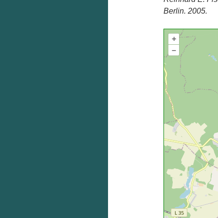
Berlin. 2005.
+
–