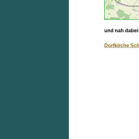
und nah dabei
Dorfkirche Sc