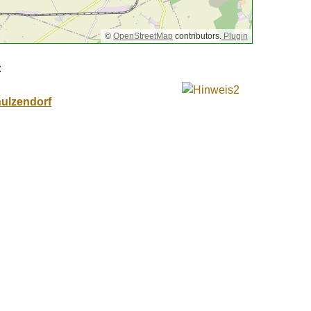
©
OpenStreetMap
contributors.
Plugin
:
hulzendorf