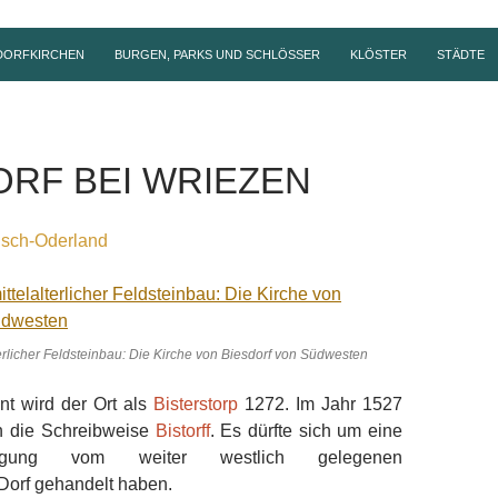
DORFKIRCHEN
BURGEN, PARKS UND SCHLÖSSER
KLÖSTER
STÄDTE
ORF BEI WRIEZEN
isch-Oderland
terlicher Feldsteinbau: Die Kirche von Biesdorf von Südwesten
nt wird der Ort als
Bisterstorp
1272. Im Jahr 1527
nn die Schreibweise
Bistorff
. Es dürfte sich um eine
ragung vom weiter westlich gelegenen
Dorf gehandelt haben.