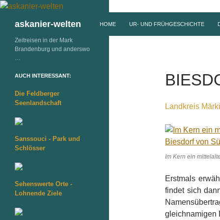
ZUM INHALT SPRINGEN
Suchen
askanier-welten
HOME
UR- UND FRÜHGESCHICHTE
Zeitreisen in der Mark
Brandenburg und anderswo
…
BIESD
AUCH INTERESSANT:
Die Feldberger
Seenlandschaft
Landkreis Märk
Sanssouci - Park und
Schlösser
Im Kern ein mittelal
Erstmals erwäh
Sehenswerte Orte -
findet sich da
Lohnende Ziele
Namensübert
gleichnamigen 